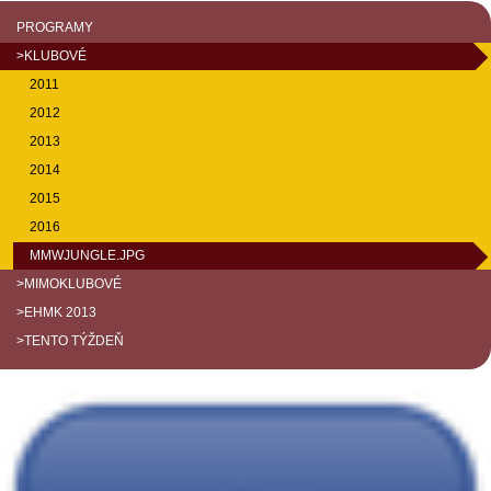
PROGRAMY
>KLUBOVÉ
2011
2012
2013
2014
2015
2016
MMWJUNGLE.JPG
>MIMOKLUBOVÉ
>EHMK 2013
>TENTO TÝŽDEŇ