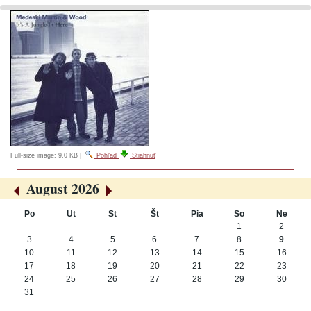
Full-size image:
9.0 KB
|
Pohľad
Stiahnuť
August 2026
«
»
Po
Ut
St
Št
Pia
So
Ne
August
1
2
3
4
5
6
7
8
9
10
11
12
13
14
15
16
17
18
19
20
21
22
23
24
25
26
27
28
29
30
31