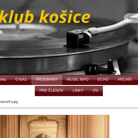
Mapa 
ánka
O NÁS
PROGRAMY
MUSIC INFO
ECHO
ARCHÍV
PRE ČLENOV
LINKY
2%
ianneFa.jpg