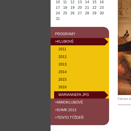
10
11
12
13
14
15
16
17
18
19
20
21
22
23
24
25
26
27
28
29
30
31
PROGRAMY
>KLUBOVÉ
2011
2012
2013
2014
2015
2016
MARIANNEFA.JPG
Full-size 
>MIMOKLUBOVÉ
>EHMK 2013
>TENTO TÝŽDEŇ