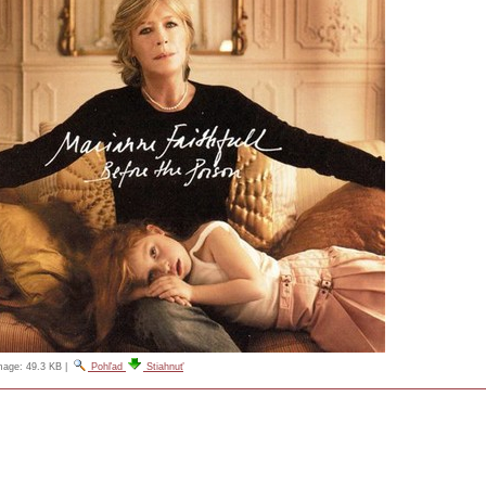
image:
49.3 KB
|
Pohľad
Stiahnuť