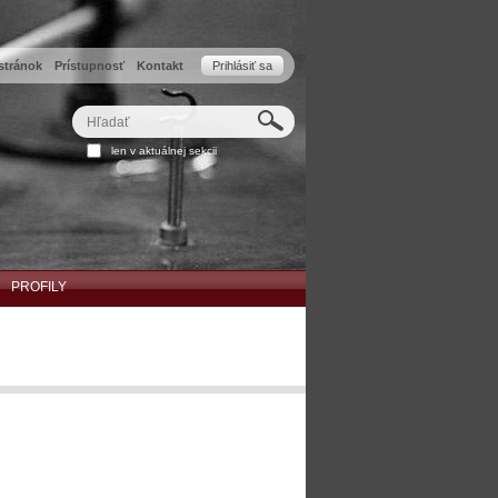
stránok
Prístupnosť
Kontakt
Prihlásiť sa
Hľadať
Rozšírené
len v aktuálnej sekcii
vyhľadávanie...
PROFILY