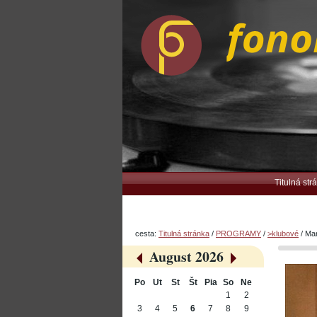
Preskočiť
Osobné
na
nástroje
obsah.
|
Na
navigáciu
Navigation
Titulná str
cesta:
Titulná stránka
/
PROGRAMY
/
>klubové
/
Mar
August 2026
«
»
Po
Ut
St
Št
Pia
So
Ne
August
1
2
3
4
5
6
7
8
9