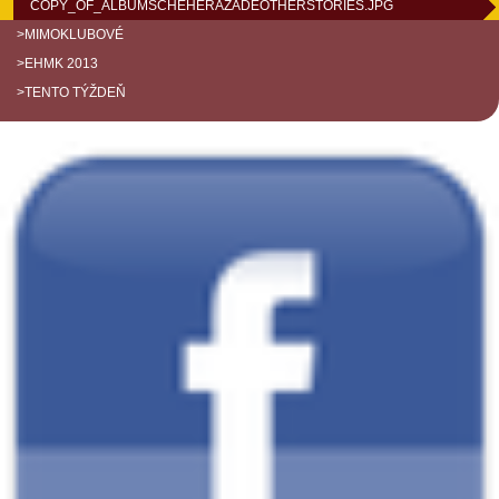
COPY_OF_ALBUMSCHEHERAZADEOTHERSTORIES.JPG
>MIMOKLUBOVÉ
>EHMK 2013
>TENTO TÝŽDEŇ