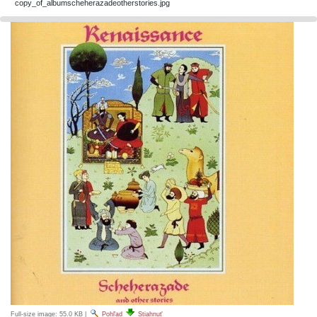
copy_of_albumscheherazadeotherstories.jpg
Full-size image:
55.0 KB
|
Pohľad
Stiahnuť