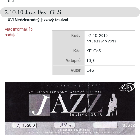
GES
2.10.10 Jazz Fest GES
XVI Medzinárodný jazzový festival
Viac informácií o
podujatí...
Kedy
02. 10. 2010
od
19:00
do
23:00
Kde
KE, GeS
Vstupné
10,-€
Autor
GeS