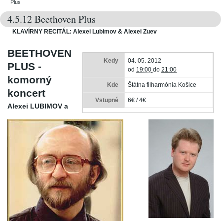
Plus
4.5.12 Beethoven Plus
KLAVÍRNY RECITÁL: Alexei Lubimov & Alexei Zuev
BEETHOVEN
Kedy
04. 05. 2012
PLUS -
od
19:00
do
21:00
komorný
Kde
Štátna filharmónia Košice
koncert
Vstupné
6€ / 4€
Alexei LUBIMOV a