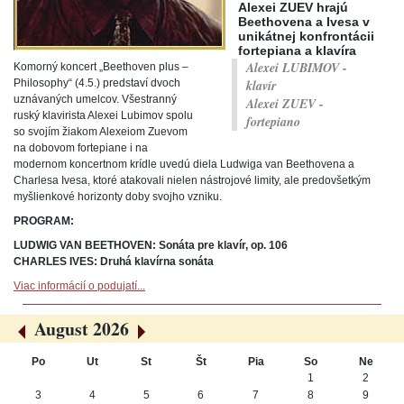
Alexei ZUEV hrajú
Beethovena a Ivesa v
unikátnej konfrontácii
fortepiana a klavíra
Alexei LUBIMOV -
Komorný koncert „Beethoven plus –
Philosophy“ (4.5.) predstaví dvoch
klavír
uznávaných umelcov. Všestranný
Alexei ZUEV -
ruský klavirista Alexei Lubimov spolu
fortepiano
so svojím žiakom Alexeiom Zuevom
na dobovom fortepiane i na
modernom koncertnom krídle uvedú diela Ludwiga van Beethovena a
Charlesa Ivesa, ktoré atakovali nielen nástrojové limity, ale predovšetkým
myšlienkové horizonty doby svojho vzniku.
PROGRAM:
LUDWIG VAN BEETHOVEN: Sonáta pre klavír, op. 106
CHARLES IVES: Druhá klavírna sonáta
Viac informácií o podujatí...
August 2026
«
»
Po
Ut
St
Št
Pia
So
Ne
August
1
2
3
4
5
6
7
8
9