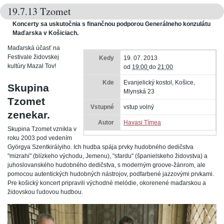
19.7.13 Tzomet
Koncerty sa uskutočnia s finančnou podporou Generálneho konzulátu
Maďarska v Košiciach.
Maďarská účasť na
Festivale židovskej
Kedy
19. 07. 2013
kultúry Mazal Tov!
od
19:00
do
21:00
Kde
Evanjelický kostol, Košice,
Skupina
Mlynská 23
Tzomet
Vstupné
vstup volný
zenekar.
Autor
Havasi Tímea
Skupina Tzomet vznikla v
roku 2003 pod vedením
Györgya Szentkirályiho. Ich hudba spája prvky hudobného dedičstva
"mizrahi" (blízkeho východu, Jemenu), "sfardu" (španielskeho židovstva) a
juhoslovanského hudobného dedičstva, s moderným groove-žánrom, ale
pomocou autentických hudobných nástrojov, podfarbené jazzovými prvkami.
Pre košický koncert pripravili východné melódie, okorenené maďarskou a
židovskou ľudovou hudbou.