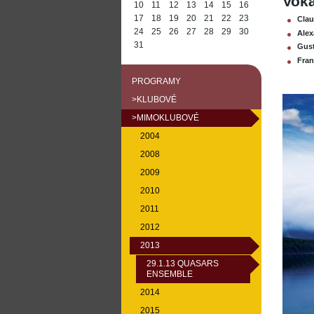
Voká
10
11
12
13
14
15
16
17
18
19
20
21
22
23
Cla
24
25
26
27
28
29
30
Alex
31
Gust
Fran
PROGRAMY
>KLUBOVÉ
>MIMOKLUBOVÉ
2004
2008
2009
2010
2011
2012
2013
29.1.13 QUASARS
ENSEMBLE
2014
2015