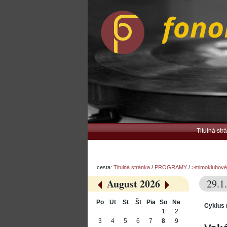
Preskočiť
Osobné
na
nástroje
obsah.
|
Na
navigáciu
Navigation
Titulná str
cesta:
Titulná stránka
/
PROGRAMY
/
>mimoklubové
August 2026
29.1
«
»
Po
Ut
St
Št
Pia
So
Ne
Cyklus 
August
1
2
3
4
5
6
7
8
9