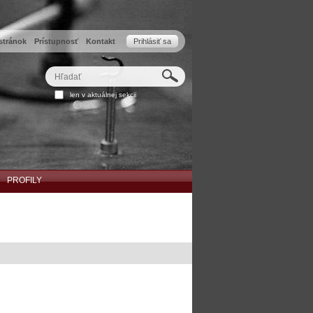
stránok
Prístupnosť
Kontakt
Prihlásiť sa
Hľadať
Rozšírené
len v aktuálnej sekcii
vyhľadávanie...
PROFILY