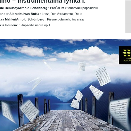
lno – inštrumentálna lyrika I.“
ude Debussy/Arnold Schönberg
: Prelúdium k faunovmu popoludniu
ander Albrecht/Ivan Buffa
: Lenz, Der Verdammte, Reue
av Mahler/Arnold Schönberg
: Piesne potulného tovariša
cis Poulenc :
Rapsodie négre op.1