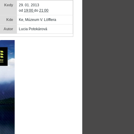
Kedy
29. 01. 2013
od
19:00
do
21:00
Kde
Ke, Múzeum V. Löfflera
Autor
Lucia Potokárová