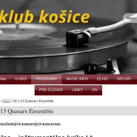
Mapa 
ánka
O NÁS
PROGRAMY
MUSIC INFO
ECHO
ARCHÍV
PRE ČLENOV
LINKY
2%
/
2013
/
29.1.13 Quasars Ensemble
.13 Quasars Ensemble
nevšedných komorných koncertov.