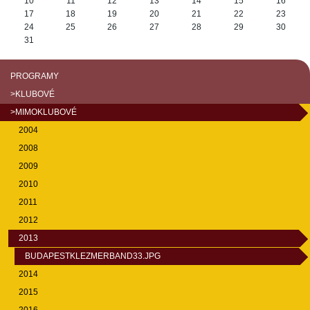
10
11
12
13
14
15
16
17
18
19
20
21
22
23
24
25
26
27
28
29
30
31
PROGRAMY
>KLUBOVÉ
>MIMOKLUBOVÉ
2004
2008
2009
2010
2011
2012
2013
BUDAPESTKLEZMERBAND33.JPG
2014
2015