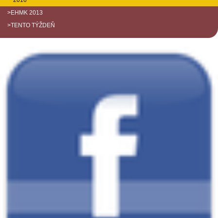
2016
>EHMK 2013
>TENTO TÝŽDEŇ