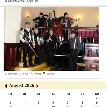
BudapestKlezmerBand33.jpg
Full-size image:
24.6 KB
|
Pohľad
Stiahnuť
August 2026
«
»
Po
Ut
St
Št
Pia
So
Ne
August
1
2
3
4
5
6
7
8
9