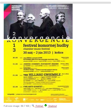
Full-size image:
69.7 KB
|
Pohľad
Stiahnuť