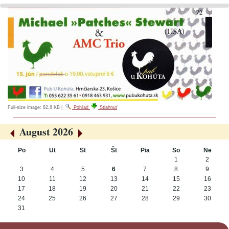
Full-size image:
82.8 KB
|
Pohľad
Stiahnuť
August 2026
«
»
Po
Ut
St
Št
Pia
So
Ne
August
1
2
3
4
5
6
7
8
9
10
11
12
13
14
15
16
17
18
19
20
21
22
23
24
25
26
27
28
29
30
31