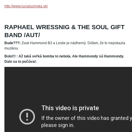
http://www.lucialuzinska.sk/
RAPHAEL WRESSNIG & THE SOUL GIFT
BAND /AUT/
Bude???:
Zvuk Hammond B3 a Leslie je nádherný. Dúfam, že to nepokazia
muzikou.
Bolo!!! : Až taká veľká bomba to nebola. Ale Hammondy sú Hammondy.
Dalo sa to počúvať.