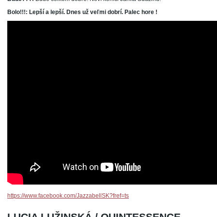
Bolo!!!: Lepší a lepší. Dnes už veľmi dobrí. Palec hore !
https://www.facebook.com/JazzabellSK?fref=ts
LUCIA LUŽINSKÁ / QUINTESSENCE