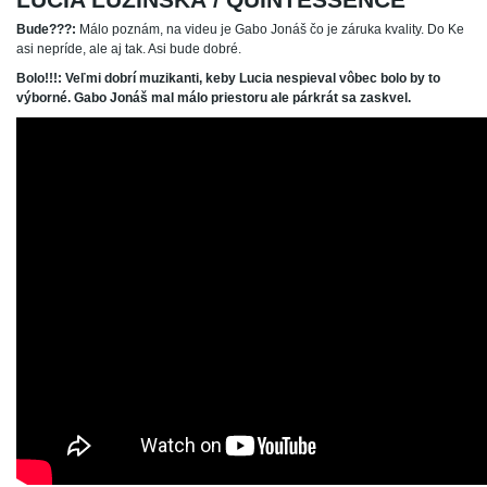
Bude???:
Málo poznám, na videu je Gabo Jonáš čo je záruka kvality. Do Ke
asi nepríde, ale aj tak. Asi bude dobré.
Bolo!!!: Veľmi dobrí muzikanti, keby Lucia nespieval vôbec bolo by to
výborné. Gabo Jonáš mal málo priestoru ale párkrát sa zaskvel.