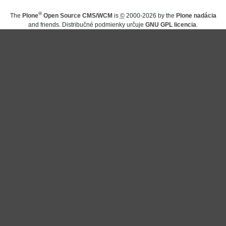
®
The
Plone
Open Source CMS/WCM
is
©
2000-2026 by the
Plone nadácia
and friends. Distribučné podmienky určuje
GNU GPL licencia
.