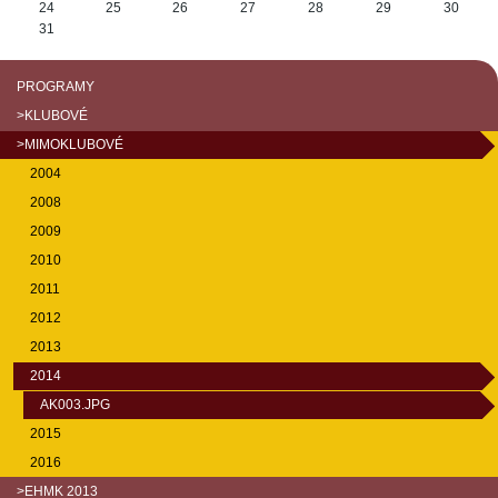
24
25
26
27
28
29
30
31
PROGRAMY
>KLUBOVÉ
>MIMOKLUBOVÉ
2004
2008
2009
2010
2011
2012
2013
2014
AK003.JPG
2015
2016
>EHMK 2013