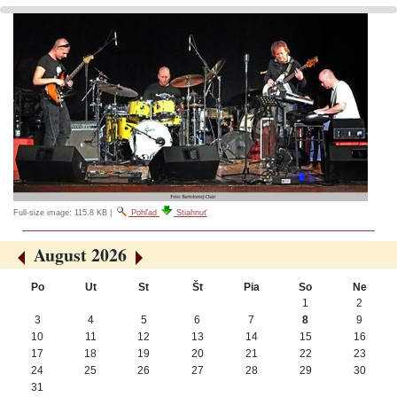
Full-size image:
115.8 KB
|
Pohľad
Stiahnuť
August 2026
«
»
Po
Ut
St
Št
Pia
So
Ne
August
1
2
3
4
5
6
7
8
9
10
11
12
13
14
15
16
17
18
19
20
21
22
23
24
25
26
27
28
29
30
31