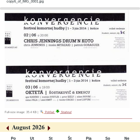
copy6_of_IMG_0001.jpg
Full-size image:
35.4 KB
|
Pohľad
Stiahnuť
August 2026
«
»
Po
Ut
St
Št
Pia
So
Ne