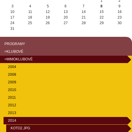
August
1
2
3
4
5
6
7
8
9
10
11
12
13
14
15
16
17
18
19
20
21
22
23
24
25
26
27
28
29
30
31
PROGRAMY
>KLUBOVÉ
>MIMOKLUBOVÉ
2004
2008
2009
2010
2011
2012
2013
2014
KOTO2.JPG