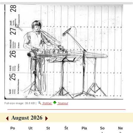
Full-size image:
39.8 KB
|
Pohľad
Stiahnuť
August 2026
«
»
Po
Ut
St
Št
Pia
So
Ne