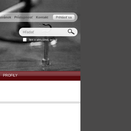
stránok
Prístupnosť
Kontakt
Prihlásiť sa
Hľadať
Rozšírené
len v aktuálnej sekcii
vyhľadávanie...
PROFILY