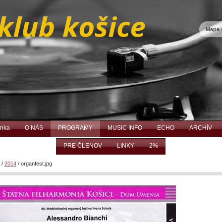
Mapa 
ánka
O NÁS
PROGRAMY
MUSIC INFO
ECHO
ARCHÍV
PRE ČLENOV
LINKY
2%
/
2014
/
organfest.jpg