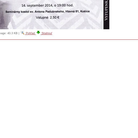
image:
40.3 KB
|
Pohľad
Stiahnuť