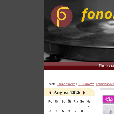
Preskočiť
Osobné
na
nástroje
obsah.
|
Na
navigáciu
Navigation
Titulná str
cesta:
Titulná stránka
/
PROGRAMY
/
>mimoklubové
August 2026
«
»
Po
Ut
St
Št
Pia
So
Ne
August
1
2
3
4
5
6
7
8
9