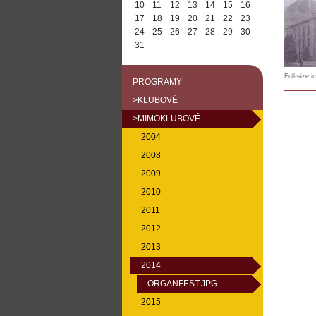
10
11
12
13
14
15
16
17
18
19
20
21
22
23
24
25
26
27
28
29
30
31
Full-size 
PROGRAMY
>KLUBOVÉ
>MIMOKLUBOVÉ
2004
2008
2009
2010
2011
2012
2013
2014
ORGANFEST.JPG
2015