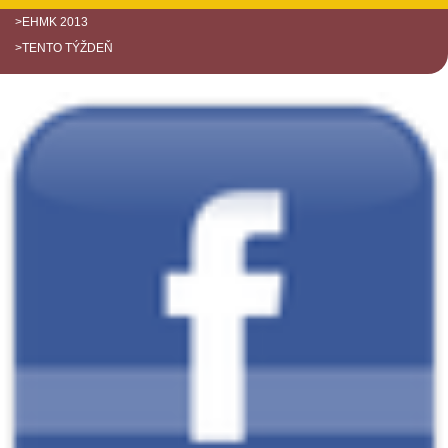
>EHMK 2013
>TENTO TÝŽDEŇ