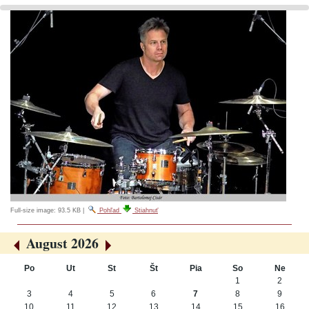
Full-size image:
93.5 KB
|
Pohľad
Stiahnuť
August 2026
«
»
Po
Ut
St
Št
Pia
So
Ne
August
1
2
3
4
5
6
7
8
9
10
11
12
13
14
15
16