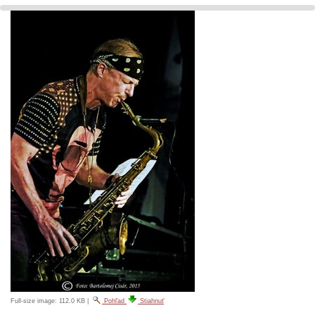
Full-size image:
112.0 KB
|
Pohľad
Stiahnuť