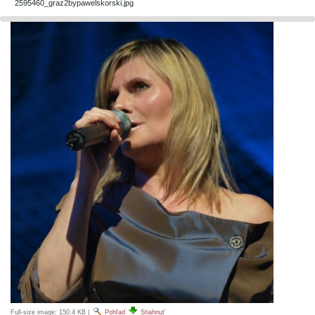
2595460_graz2bypawelskorski.jpg
Full-size image:
150.4 KB
|
Pohľad
Stiahnuť