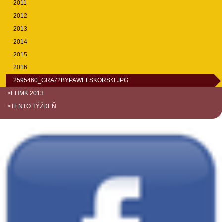
2011
2012
2013
2014
2015
2016
2595460_GRAZ2BYPAWELSKORSKI.JPG
>EHMK 2013
>TENTO TÝŽDEŇ