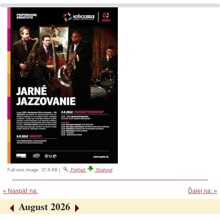
Full-size image:
37.8 KB
|
Pohľad
Stiahnuť
« Naspäť na:
Ďalej na: »
August 2026
«
»