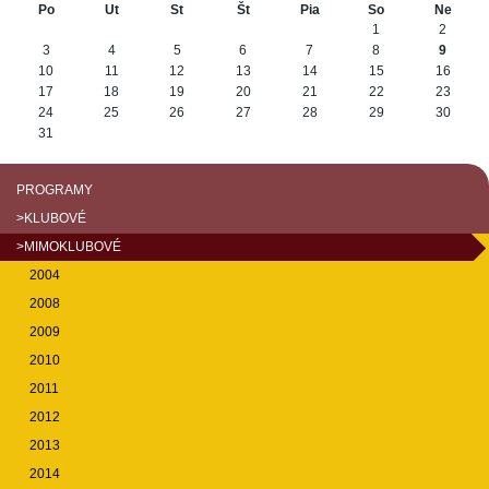
Po
Ut
St
Št
Pia
So
Ne
August
1
2
3
4
5
6
7
8
9
10
11
12
13
14
15
16
17
18
19
20
21
22
23
24
25
26
27
28
29
30
31
PROGRAMY
>KLUBOVÉ
>MIMOKLUBOVÉ
2004
2008
2009
2010
2011
2012
2013
2014