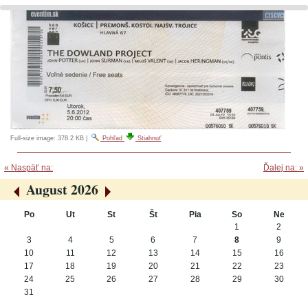
Full-size image:
378.2 KB
|
Pohľad
Stiahnuť
« Naspäť na:
Ďalej na: »
August 2026
«
»
Po
Ut
St
Št
Pia
So
Ne
August
1
2
3
4
5
6
7
8
9
10
11
12
13
14
15
16
17
18
19
20
21
22
23
24
25
26
27
28
29
30
31