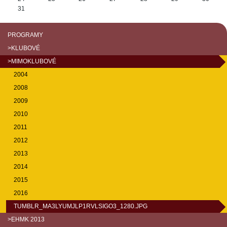
31
PROGRAMY
>KLUBOVÉ
>MIMOKLUBOVÉ
2004
2008
2009
2010
2011
2012
2013
2014
2015
2016
TUMBLR_MA3LYUMJLP1RVLSIGO3_1280.JPG
>EHMK 2013