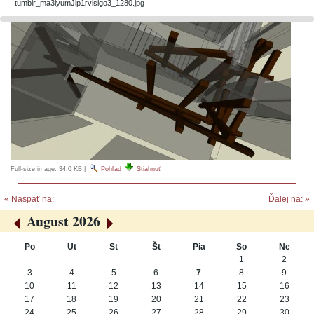
tumblr_ma3lyumJlp1rvlsigo3_1280.jpg
Full-size image:
34.0 KB
|
Pohľad
Stiahnuť
« Naspäť na:
Ďalej na: »
August 2026
«
»
Po
Ut
St
Št
Pia
So
Ne
August
1
2
3
4
5
6
7
8
9
10
11
12
13
14
15
16
17
18
19
20
21
22
23
24
25
26
27
28
29
30