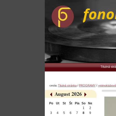
Preskočiť
Osobné
na
nástroje
obsah.
|
Na
navigáciu
Navigation
Titulná str
cesta:
Titulná stránka
/
PROGRAMY
/
>mimoklubové
August 2026
«
»
Po
Ut
St
Št
Pia
So
Ne
August
1
2
3
4
5
6
7
8
9