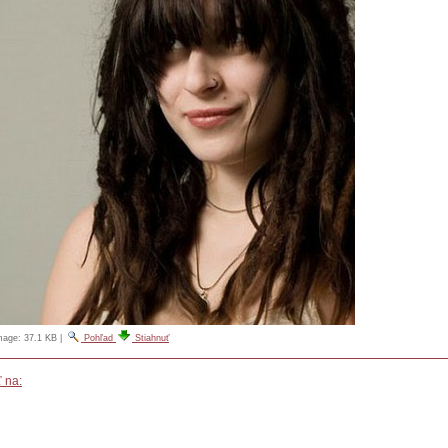
image:
37.1 KB
|
Pohľad
Stiahnuť
 na: