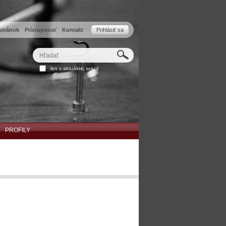
stránok
Prístupnosť
Kontakt
Prihlásiť sa
Hľadať
Rozšírené
len v aktuálnej sekcii
vyhľadávanie...
PROFILY