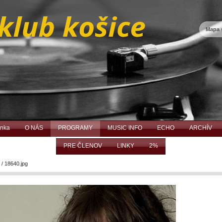
Mapa 
ánka
O NÁS
PROGRAMY
MUSIC INFO
ECHO
ARCHÍV
PRE ČLENOV
LINKY
2%
/
18640.jpg