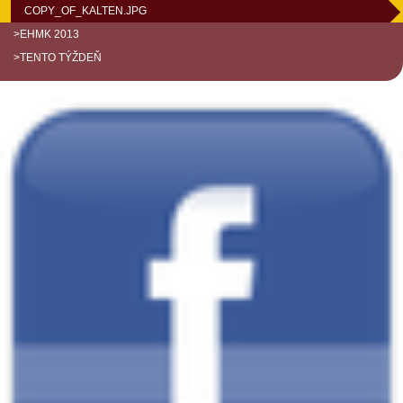
COPY_OF_KALTEN.JPG
>EHMK 2013
>TENTO TÝŽDEŇ