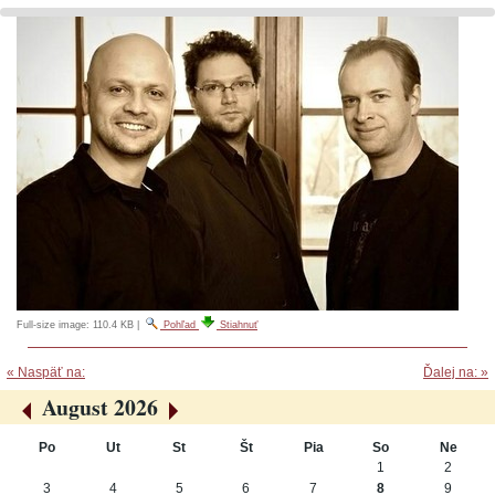
Full-size image:
110.4 KB
|
Pohľad
Stiahnuť
« Naspäť na:
Ďalej na: »
August 2026
«
»
Po
Ut
St
Št
Pia
So
Ne
August
1
2
3
4
5
6
7
8
9