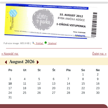
Full-size image:
605.9 KB
|
Pohľad
Stiahnuť
« Naspäť na:
Ďalej na: »
August 2026
«
»
Po
Ut
St
Št
Pia
So
Ne
August
1
2
3
4
5
6
7
8
9
10
11
12
13
14
15
16
17
18
19
20
21
22
23
24
25
26
27
28
29
30
31