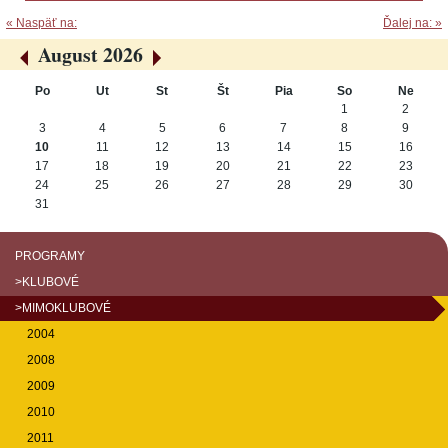
« Naspäť na:
Ďalej na: »
August 2026
«
»
Po
Ut
St
Št
Pia
So
Ne
August
1
2
3
4
5
6
7
8
9
10
11
12
13
14
15
16
17
18
19
20
21
22
23
24
25
26
27
28
29
30
31
PROGRAMY
>KLUBOVÉ
>MIMOKLUBOVÉ
2004
2008
2009
2010
2011