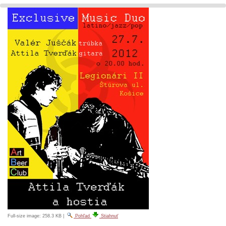
Full-size image:
258.3 KB
|
Pohľad
Stiahnuť